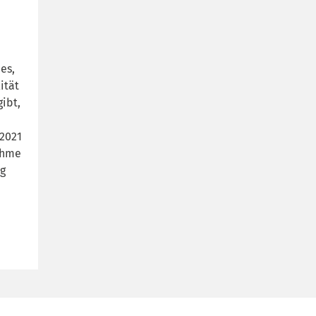
es,
ität
gibt,
 2021
ahme
ng