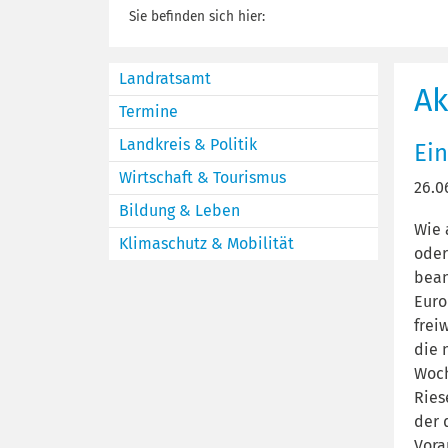
Sie befinden sich hier:
Landratsamt
Ak
Termine
Landkreis & Politik
Ei
Wirtschaft & Tourismus
26.0
Bildung & Leben
Wie 
Klimaschutz & Mobilität
oder
bean
Euro
frei
die 
Woch
Ries
der 
Vora