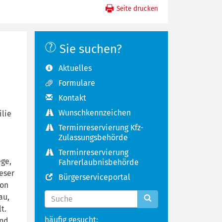
Seite drucken
Sie suchen?
Aktuelles
Formulare
Kontakt
Wunschkennzeichen
ilie
Terminreservierung Kfz-
Zulassungsbehörde
Terminreservierung
ege,
Fahrerlaubnisbehörde
eser
Bürgerserviceportal
von
au,
t.
häufig gesucht:
und