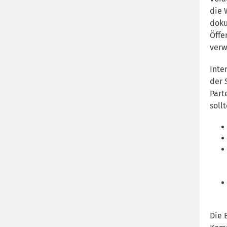
die 
doku
Öffe
verw
Inte
der 
Part
soll
Die 