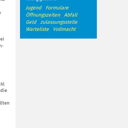
Jugend
Formulare
r
Öffnungszeiten
Abfall
Geld
zulassungsstelle
Warteliste
Vollmacht
bei
h-
ahl
 die
llten