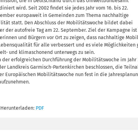
ission, die in Deutschland durch das Umweltbundesamt
diniert wird. Seit 2002 findet sie jedes Jahr vom 16. bis 22.
ember europaweit in Gemeinden zum Thema nachhaltige
lität statt. Den Abschluss der Mobilitätswoche bildet dabei
r der autofreie Tag am 22. September. Ziel der Kampagne ist 
erinnen und Bürgern vor Ort zu zeigen, dass nachhaltige Mobil
Lebensqualität für alle verbessert und es viele Möglichkeiten 
lt- und klimaschonend unterwegs zu sein.
 der erfolgreichen Durchführung der Mobilitätswoche im Jahr
der Landkreis Garmisch-Partenkirchen beschlossen, die Teiln
er Europäischen Mobilitätswoche nun fest in die Jahresplanu
aufzunehmen.
Herunterladen:
PDF