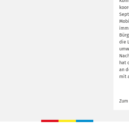
Komm
koor
Sept
Mobi
imme
Bürg
die 
umwe
Nach
hat 
an d
mit 
Zum 