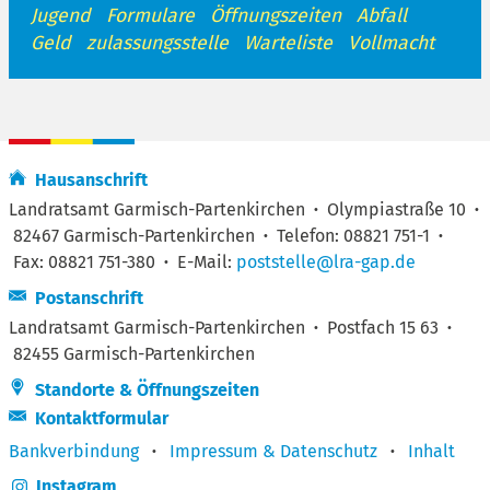
Jugend
Formulare
Öffnungszeiten
Abfall
Geld
zulassungsstelle
Warteliste
Vollmacht
Hausanschrift
Landratsamt Garmisch-Partenkirchen
·
Olympiastraße 10
·
82467 Garmisch-Partenkirchen
·
Telefon: 08821 751-1
·
Fax: 08821 751-380
·
E-Mail:
poststelle@lra-gap.de
Postanschrift
Landratsamt Garmisch-Partenkirchen
·
Postfach 15 63
·
82455 Garmisch-Partenkirchen
Standorte & Öffnungszeiten
Kontaktformular
Bankverbindung
·
Impressum & Datenschutz
·
Inhalt
Instagram