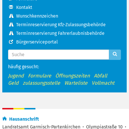
Kontakt
Wunschkennzeichen
Terminreservierung Kfz-Zulassungsbehörde
Terminreservierung Fahrerlaubnisbehörde
Bürgerserviceportal
häufig gesucht:
Jugend
Formulare
Öffnungszeiten
Abfall
Geld
zulassungsstelle
Warteliste
Vollmacht
Hausanschrift
Landratsamt Garmisch-Partenkirchen
·
Olympiastraße 10
·