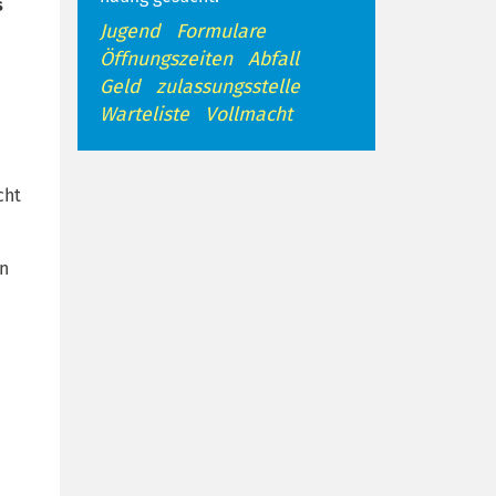
s
Jugend
Formulare
Öffnungszeiten
Abfall
Geld
zulassungsstelle
Warteliste
Vollmacht
cht
on