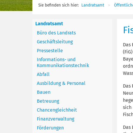
Sie befinden sich hier:
Landratsamt
Öffentliche
Landratsamt
Fi
Büro des Landrats
Geschäftsleitung
Das 
Pressestelle
(FiG
Baye
Informations- und
Kommunikationstechnik
ordn
Wass
Abfall
Ausbildung & Personal
Das 
Bauen
Neun
hege
Betreuung
sich
Chancengleichheit
Fisc
Finanzverwaltung
Das 
Förderungen