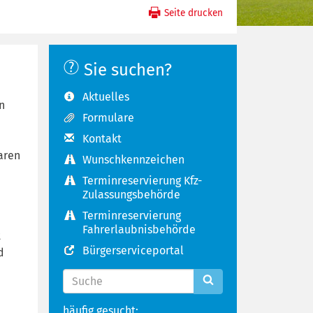
Seite drucken
Sie suchen?
Aktuelles
rn
Formulare
Kontakt
aren
Wunschkennzeichen
Terminreservierung Kfz-
Zulassungsbehörde
Terminreservierung
Fahrerlaubnisbehörde
t
Bürgerserviceportal
d
häufig gesucht: