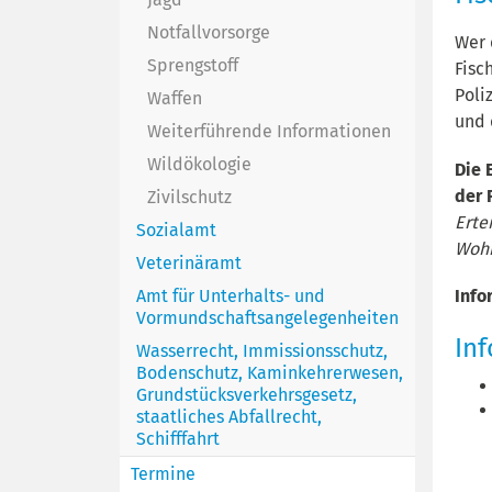
Notfallvorsorge
Wer 
Sprengstoff
Fisc
Poli
Waffen
und 
Weiterführende Informationen
Wildökologie
Die 
der 
Zivilschutz
Erte
Sozialamt
Woh
Veterinäramt
Info
Amt für Unterhalts- und
Vormundschaftsangelegenheiten
In
Wasserrecht, Immissionsschutz,
Bodenschutz, Kaminkehrerwesen,
Grundstücksverkehrsgesetz,
staatliches Abfallrecht,
Schifffahrt
Termine