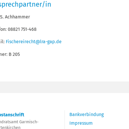
sprechpartner/in
 S. Achhammer
fon: 08821 751-468
il:
Fischereirecht@lra-gap.de
er: B 205
Bankverbindung
stanschrift
ndratsamt Garmisch-
Impressum
rtenkirchen