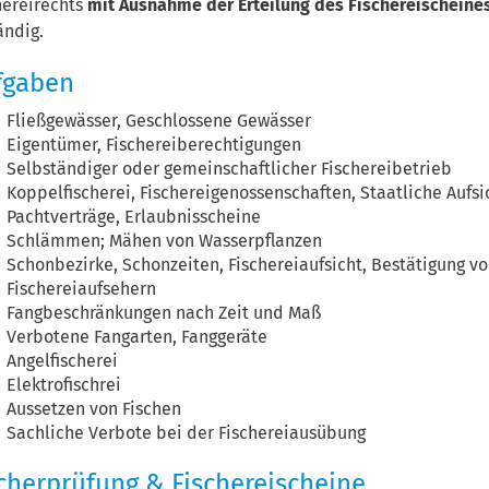
hereirechts
mit Ausnahme der Erteilung des Fischereischeine
ändig.
fgaben
Fließgewässer, Geschlossene Gewässer
Eigentümer, Fischereiberechtigungen
Selbständiger oder gemeinschaftlicher Fischereibetrieb
Koppelfischerei, Fischereigenossenschaften, Staatliche Aufsi
Pachtverträge, Erlaubnisscheine
Schlämmen; Mähen von Wasserpflanzen
Schonbezirke, Schonzeiten, Fischereiaufsicht, Bestätigung v
Fischereiaufsehern
Fangbeschränkungen nach Zeit und Maß
Verbotene Fangarten, Fanggeräte
Angelfischerei
Elektrofischrei
Aussetzen von Fischen
Sachliche Verbote bei der Fischereiausübung
cherprüfung & Fischereischeine