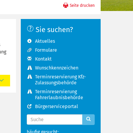
Seite drucken
Sie suchen?
Aktuelles
s
Formulare
ung
Kontakt
Wunschkennzeichen
Terminreservierung Kfz-
Zulassungsbehörde
Terminreservierung
Fahrerlaubnisbehörde
Bürgerserviceportal
häufig gesucht: