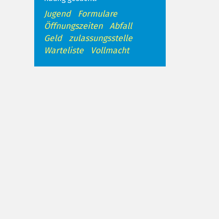
Jugend
Formulare
Öffnungszeiten
Abfall
Geld
zulassungsstelle
Warteliste
Vollmacht