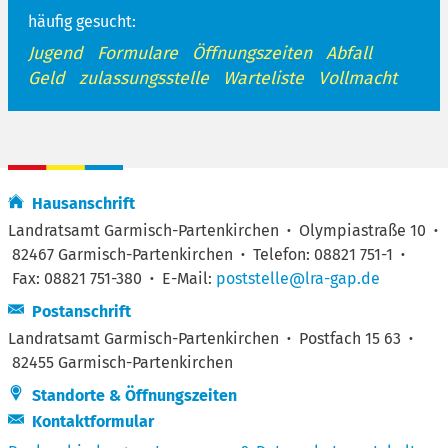
häufig gesucht:
Jugend
Formulare
Öffnungszeiten
Abfall
Geld
zulassungsstelle
Warteliste
Vollmacht
Hausanschrift
Landratsamt Garmisch-Partenkirchen
·
Olympiastraße 10
·
82467 Garmisch-Partenkirchen
·
Telefon: 08821 751-1
·
Fax: 08821 751-380
·
E-Mail:
poststelle@lra-gap.de
Postanschrift
Landratsamt Garmisch-Partenkirchen
·
Postfach 15 63
·
82455 Garmisch-Partenkirchen
Standorte & Öffnungszeiten
Kontaktformular