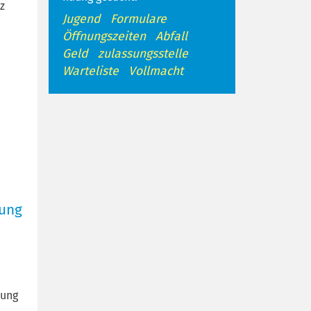
z
Jugend
Formulare
Öffnungszeiten
Abfall
Geld
zulassungsstelle
Warteliste
Vollmacht
kung
d
kung