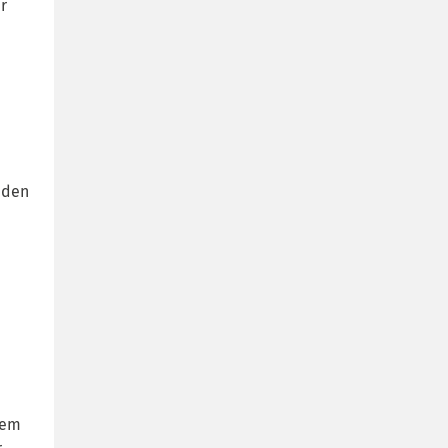
r
g den
rem