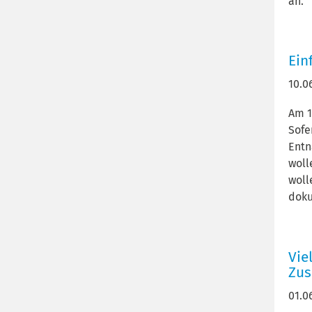
an.
Ein
10.0
Am 1
Sofe
Entn
woll
woll
doku
Vie
Zu
01.0