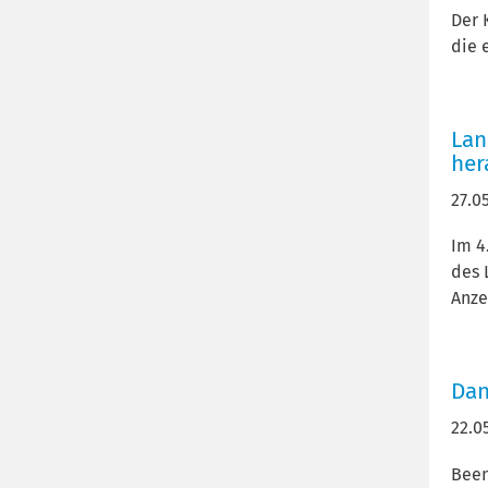
Der 
die 
Lan
her
27.0
Im 4
des 
Anze
Dan
22.0
Been