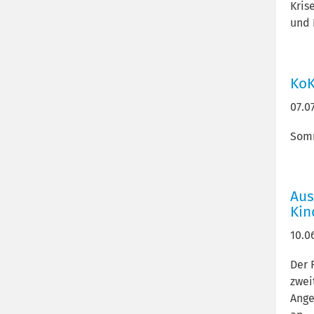
Kris
und 
KoK
07.0
Somm
Aus
Kin
10.0
Der 
zwei
Ange