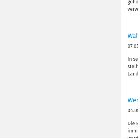
gehö
verw
Wah
07.0
In s
stel
Land
Wer
04.0
Die 
imme