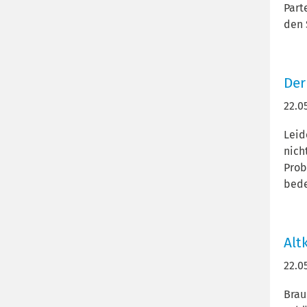
Part
den 
Der
22.0
Leid
nich
Prob
bede
Alt
22.0
Brau