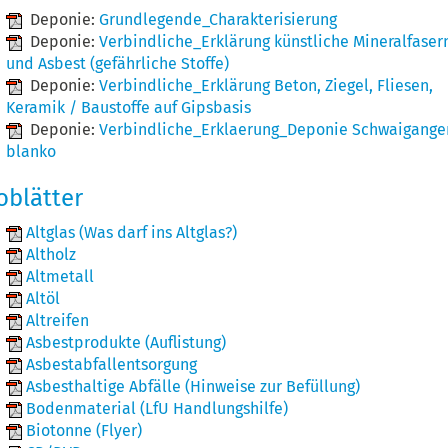
Deponie:
Grundlegende_Charakterisierung
Deponie:
Verbindliche_Erklärung künstliche Mineralfaser
und Asbest (gefährliche Stoffe)
Deponie:
Verbindliche_Erklärung Beton, Ziegel, Fliesen,
Keramik / Baustoffe auf Gipsbasis
Deponie:
Verbindliche_Erklaerung_Deponie Schwaigange
blanko
oblätter
Altglas (Was darf ins Altglas?)
Altholz
Altmetall
Altöl
Altreifen
Asbestprodukte (Auflistung)
Asbestabfallentsorgung
Asbesthaltige Abfälle (Hinweise zur Befüllung)
Bodenmaterial (LfU Handlungshilfe)
Biotonne (Flyer)