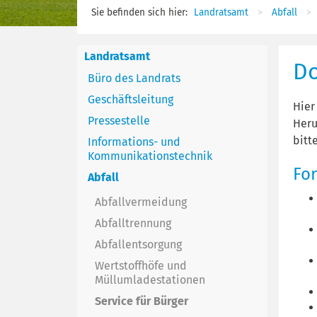
Sie befinden sich hier:
Landratsamt
Abfall
Landratsamt
D
Büro des Landrats
Geschäftsleitung
Hier
Pressestelle
Heru
bitt
Informations- und
Kommunikationstechnik
Fo
Abfall
Abfallvermeidung
Abfalltrennung
Abfallentsorgung
Wertstoffhöfe und
Müllumladestationen
Service für Bürger