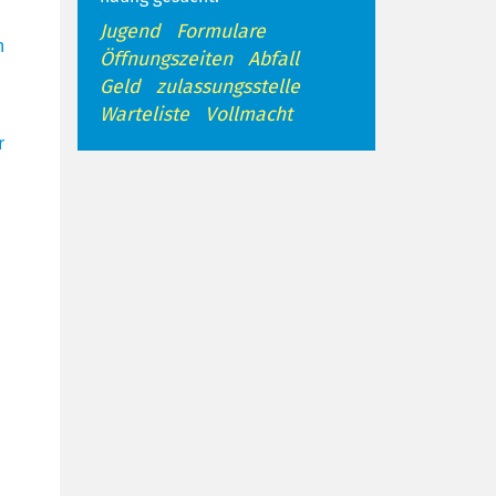
Jugend
Formulare
n
Öffnungszeiten
Abfall
Geld
zulassungsstelle
Warteliste
Vollmacht
r