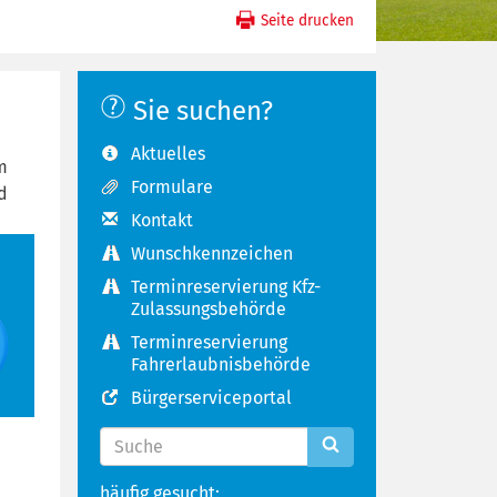
Seite drucken
Sie suchen?
Aktuelles
m
Formulare
d
Kontakt
Wunschkennzeichen
Terminreservierung Kfz-
Zulassungsbehörde
Terminreservierung
Fahrerlaubnisbehörde
Bürgerserviceportal
häufig gesucht: