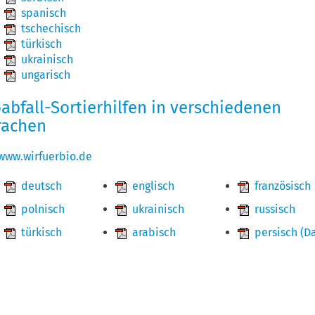
spanisch
tschechisch
türkisch
ukrainisch
ungarisch
abfall-Sortierhilfen in verschiedenen
rachen
www.wirfuerbio.de
deutsch
englisch
französisch
polnisch
ukrainisch
russisch
türkisch
arabisch
persisch (Da