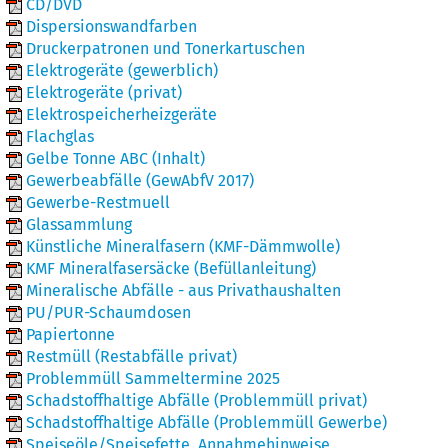
CD/DVD
Dispersionswandfarben
Druckerpatronen und Tonerkartuschen
Elektrogeräte (gewerblich)
Elektrogeräte (privat)
Elektrospeicherheizgeräte
Flachglas
Gelbe Tonne ABC (Inhalt)
Gewerbeabfälle (GewAbfV 2017)
Gewerbe-Restmuell
Glassammlung
Künstliche Mineralfasern (KMF-Dämmwolle)
KMF Mineralfasersäcke (Befüllanleitung)
Mineralische Abfälle - aus Privathaushalten
PU/PUR-Schaumdosen
Papiertonne
Restmüll (Restabfälle privat)
Problemmüll Sammeltermine 2025
Schadstoffhaltige Abfälle (Problemmüll privat)
Schadstoffhaltige Abfälle (Problemmüll Gewerbe)
Speiseöle/Speisefette_Annahmehinweise